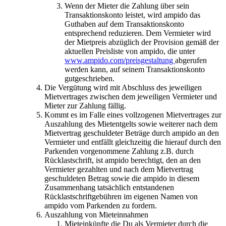
Wenn der Mieter die Zahlung über sein
Transaktionskonto leistet, wird ampido das
Guthaben auf dem Transaktionskonto
entsprechend reduzieren. Dem Vermieter wird
der Mietpreis abzüglich der Provision gemäß der
aktuellen Preisliste von ampido, die unter
www.ampido.com/preisgestaltung
abgerufen
werden kann, auf seinem Transaktionskonto
gutgeschrieben.
Die Vergütung wird mit Abschluss des jeweiligen
Mietvertrages zwischen dem jeweiligen Vermieter und
Mieter zur Zahlung fällig.
Kommt es im Falle eines vollzogenen Mietvertrages zur
Auszahlung des Mietentgelts sowie weiterer nach dem
Mietvertrag geschuldeter Beträge durch ampido an den
Vermieter und entfällt gleichzeitig die hierauf durch den
Parkenden vorgenommene Zahlung z.B. durch
Rücklastschrift, ist ampido berechtigt, den an den
Vermieter gezahlten und nach dem Mietvertrag
geschuldeten Betrag sowie die ampido in diesem
Zusammenhang tatsächlich entstandenen
Rücklastschriftgebühren im eigenen Namen von
ampido vom Parkenden zu fordern.
Auszahlung von Mieteinnahmen
Mieteinkünfte die Du als Vermieter durch die