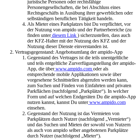
juristische Personen oder rechtsfähige
Personengesellschaften, die bei Abschluss eines
Rechtsgeschäfts in Ausübung ihrer gewerblichen oder
selbständigen beruflichen Tätigkeit handeln.
Als Mieter eines Parkplatzes bist Du verpflichtet, vor
der Nutzung von ampido und der Partnerbereiche (zu
finden unter
diesem Link
) sicherzustellen, dass auch
der KFZ-Halter mit der Nutzung des KFZ und der
Nutzung dieser Dienste einverstanden ist.
Vertragsgegenstand: Angebotsumfang der ampido-App
Gegenstand des Vertrages ist die teils unentgeltliche
und teils entgeltliche Zurverfügungstellung der ampido-
App, die über
www.ampido.com
oder als
entsprechende mobile Applikationen sowie über
vorgesehene Schnittstellen abgerufen werden kann,
zum Suchen und Finden von Einfahrten und privaten
Parkflächen (nachfolgend „Parkplätze“). In welcher
Form und auf welchen Endgeräten Du die ampido-App
nutzen kannst, kannst Du unter
www.ampido.com
einsehen.
Gegenstand der Nutzung ist das Vermieten von
Parkplätzen durch Nutzer (nachfolgend „Vermieter“)
und das Suchen und Mieten der sowohl von Nutzern
als auch von ampido selber angebotenen Parkplätze
durch Nutzer (nachfolgend „Mieter“).