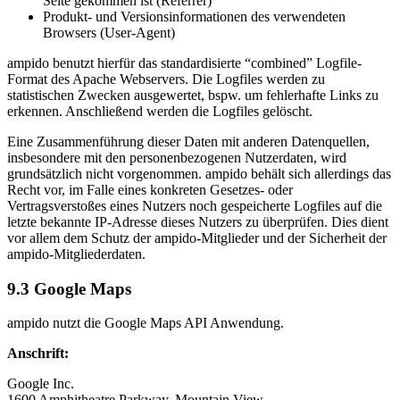
Seite gekommen ist (Referrer)
Produkt- und Versionsinformationen des verwendeten
Browsers (User-Agent)
ampido benutzt hierfür das standardisierte “combined” Logfile-
Format des Apache Webservers. Die Logfiles werden zu
statistischen Zwecken ausgewertet, bspw. um fehlerhafte Links zu
erkennen. Anschließend werden die Logfiles gelöscht.
Eine Zusammenführung dieser Daten mit anderen Datenquellen,
insbesondere mit den personenbezogenen Nutzerdaten, wird
grundsätzlich nicht vorgenommen. ampido behält sich allerdings das
Recht vor, im Falle eines konkreten Gesetzes- oder
Vertragsverstoßes eines Nutzers noch gespeicherte Logfiles auf die
letzte bekannte IP-Adresse dieses Nutzers zu überprüfen. Dies dient
vor allem dem Schutz der ampido-Mitglieder und der Sicherheit der
ampido-Mitgliederdaten.
9.3 Google Maps
ampido nutzt die Google Maps API Anwendung.
Anschrift:
Google Inc.
1600 Amphitheatre Parkway, Mountain View,