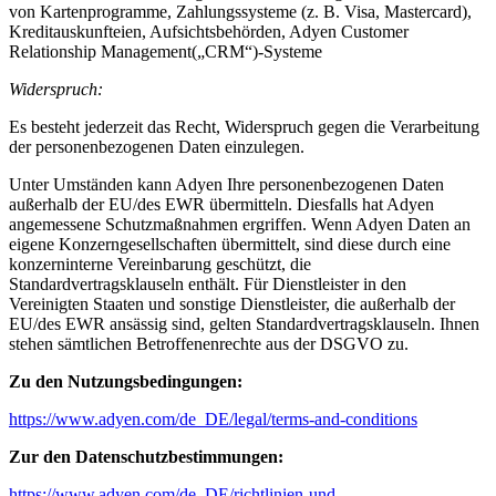
von Kartenprogramme, Zahlungssysteme (z. B. Visa, Mastercard),
Kreditauskunfteien, Aufsichtsbehörden, Adyen Customer
Relationship Management(„CRM“)-Systeme
Widerspruch:
Es besteht jederzeit das Recht, Widerspruch gegen die Verarbeitung
der personenbezogenen Daten einzulegen.
Unter Umständen kann Adyen Ihre personenbezogenen Daten
außerhalb der EU/des EWR übermitteln. Diesfalls hat Adyen
angemessene Schutzmaßnahmen ergriffen. Wenn Adyen Daten an
eigene Konzerngesellschaften übermittelt, sind diese durch eine
konzerninterne Vereinbarung geschützt, die
Standardvertragsklauseln enthält. Für Dienstleister in den
Vereinigten Staaten und sonstige Dienstleister, die außerhalb der
EU/des EWR ansässig sind, gelten Standardvertragsklauseln. Ihnen
stehen sämtlichen Betroffenenrechte aus der DSGVO zu.
Zu den Nutzungsbedingungen:
https://www.adyen.com/de_DE/legal/terms-and-conditions
Zur den Datenschutzbestimmungen:
https://www.adyen.com/de_DE/richtlinien-und-