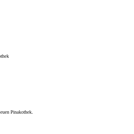
othek
Neuen Pinakothek.