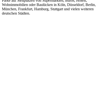
Parke auf Stellplätzen von Supermärkten, Büros, Hotels,
Wohnimmobilien oder Baulücken in Köln, Düsseldorf, Berlin,
München, Frankfurt, Hamburg, Stuttgart und vielen weiteren
deutschen Städten.