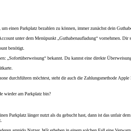
, um einen Parkplatz bezahlen zu können, immer zunächst dein Guthab
 Account unter dem Menüpunkt „Guthabenaufladung“ vornehmen. Dir 
unt benötigt.
en: „Sofortüberweisung“ bekannt. Du kannst eine direkte Überweisu
tkarte.
hone durchführen möchtest, steht dir auch die Zahlungsmethode Apple
e wieder am Parkplatz bin?
 Parkplatz länger nutzt als du gebucht hast, dann ist das unfair dem
.
 anderen ampido Nutzer. Wír erheben in einem solchen Fall eine Verwar