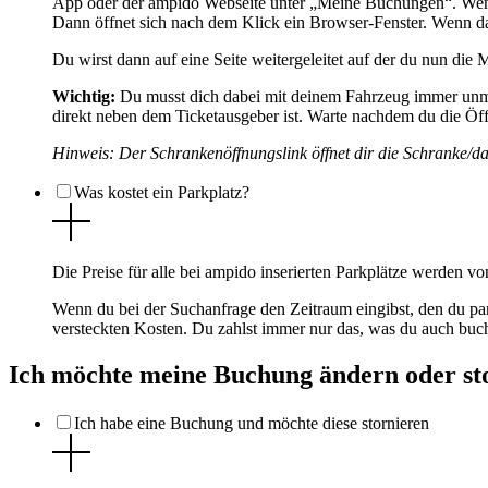
App oder der ampido Webseite unter „Meine Buchungen“. Wenn d
Dann öffnet sich nach dem Klick ein Browser-Fenster. Wenn das
Du wirst dann auf eine Seite weitergeleitet auf der du nun die M
Wichtig:
Du musst dich dabei mit deinem Fahrzeug immer unmitt
direkt neben dem Ticketausgeber ist. Warte nachdem du die Öffn
Hinweis: Der Schrankenöffnungslink öffnet dir die Schranke/d
Was kostet ein Parkplatz?
Die Preise für alle bei ampido inserierten Parkplätze werden v
Wenn du bei der Suchanfrage den Zeitraum eingibst, den du par
versteckten Kosten. Du zahlst immer nur das, was du auch buch
Ich möchte meine Buchung ändern oder st
Ich habe eine Buchung und möchte diese stornieren