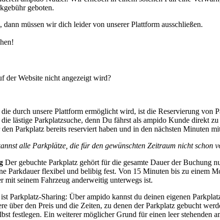
rkgebühr geboten.
, dann müssen wir dich leider von unserer Plattform ausschließen.
chen!
auf der Website nicht angezeigt wird?
die durch unsere Plattform ermöglicht wird, ist die Reservierung von 
t die lästige Parkplatzsuche, denn Du fährst als ampido Kunde direkt zu
r den Parkplatz bereits reserviert haben und in den nächsten Minuten mi
kannst alle Parkplätze, die für den gewünschten Zeitraum nicht schon vo
g
Der gebuchte Parkplatz gehört für die gesamte Dauer der Buchung nu
ne Parkdauer flexibel und belibig fest. Von 15 Minuten bis zu einem M
r mit seinem Fahrzeug anderweitig unterwegs ist.
st Parkplatz-Sharing: Über ampido kannst du deinen eigenen Parkplatz
ndere über den Preis und die Zeiten, zu denen der Parkplatz gebucht we
elbst festlegen. Ein weiterer möglicher Grund für einen leer stehenden a