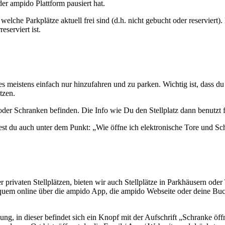
er ampido Plattform pausiert hat.
welche Parkplätze aktuell frei sind (d.h. nicht gebucht oder reserviert
eserviert ist.
es meistens einfach nur hinzufahren und zu parken. Wichtig ist, dass 
tzen.
en oder Schranken befinden. Die Info wie Du den Stellplatz dann benutzt
dest du auch unter dem Punkt: „Wie öffne ich elektronische Tore und Sc
 privaten Stellplätzen, bieten wir auch Stellplätze in Parkhäusern ode
quem online über die ampido App, die ampido Webseite oder deine Buc
ng, in dieser befindet sich ein Knopf mit der Aufschrift „Schranke öff