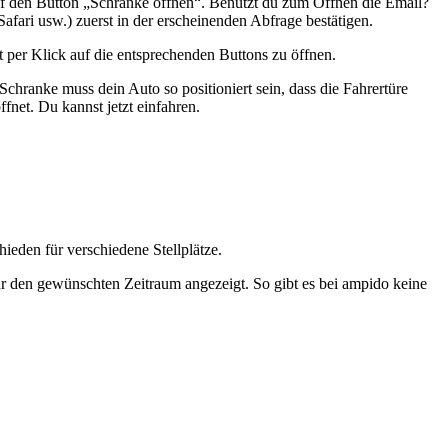
uf den Button „Schranke öffnen“. Benutzt du zum Öffnen die Email?
fari usw.) zuerst in der erscheinenden Abfrage bestätigen.
rt per Klick auf die entsprechenden Buttons zu öffnen.
hranke muss dein Auto so positioniert sein, dass die Fahrertüre
fnet. Du kannst jetzt einfahren.
ieden für verschiedene Stellplätze.
ür den gewünschten Zeitraum angezeigt. So gibt es bei ampido keine