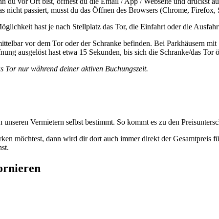
u vor Ort bist, öffnest du die Email / App / Webseite und drückst a
 nicht passiert, musst du das Öffnen des Browsers (Chrome, Firefox, Sa
öglichkeit hast je nach Stellplatz das Tor, die Einfahrt oder die Ausfah
elbar vor dem Tor oder der Schranke befinden. Bei Parkhäusern mit Sc
ung ausgelöst hast etwa 15 Sekunden, bis sich die Schranke/das Tor öf
as Tor nur während deiner aktiven Buchungszeit.
on unseren Vermietern selbst bestimmt. So kommt es zu den Preisuntersch
ken möchtest, dann wird dir dort auch immer direkt der Gesamtpreis f
st.
ornieren